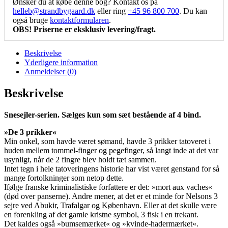
Ønsker du at købe denne bog? Kontakt os på
helleb@strandbygaard.dk
eller ring
+45 96 800 700
. Du kan
også bruge
kontaktformularen
.
OBS! Priserne er eksklusiv levering/fragt.
Beskrivelse
Yderligere information
Anmeldelser (0)
Beskrivelse
Snesejler-serien. Sælges kun som sæt bestående af 4 bind.
»De 3 prikker«
Min onkel, som havde været sømand, havde 3 prikker tatoveret i
huden mellem tommel-finger og pegefinger, så langt inde at det var
usynligt, når de 2 fingre blev holdt tæt sammen.
Intet tegn i hele tatoveringens historie har vist været genstand for så
mange fortolkninger som netop dette.
Ifølge franske kriminalistiske forfattere er det: »mort aux vaches«
(død over panserne). Andre mener, at det er et minde for Nelsons 3
sejre ved Abukir, Trafalgar og København. Eller at det skulle være
en forenkling af det gamle kristne symbol, 3 fisk i en trekant.
Det kaldes også »bumsemærket« og »kvinde-hadermærket«.