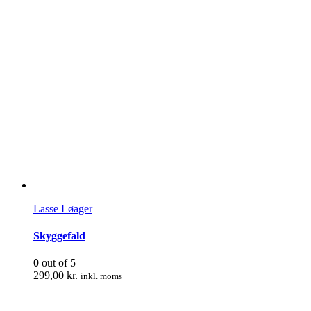
Lasse Løager
Skyggefald
0
out of 5
299,00
kr.
inkl. moms