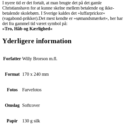
I nyere tid er det fortalt, at man brugte det på det gamle
Christianshavn for at kunne skelne mellem betalende og ikke-
betalende skolebørn. I Sverige kaldes det »luffarprickor«
(vagabond-prikker).Det mest kendte er »sømandsmærket«, her har
det fra gammel tid været symbol på:
»Tro, Håb og Kærlighed«
Yderligere information
Forfatter
Willy Brorson m.fl.
Format
170 x 240 mm
Fotos
Farvefotos
Omslag
Softcover
Papir
130 g silk