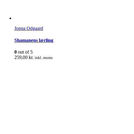
Jonna Odgaard
Shamanens lærling
0
out of 5
259,00
kr.
inkl. moms